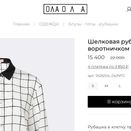
Главная
ОДЕЖДА
Блузы · топы · рубашки
Шелковая руб
воротничком
15 400
22 000
4 платежа по 3 850 ₽
арт.
SS26/04_04/MTC
S
M
L
В корзин
Рубашка в клетку п