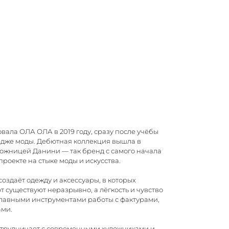
овала ОЛА ОЛА в 2019 году, сразу после учёбы
едже моды. Дебютная коллекция вышла в
дожницей Данини — так бренд с самого начала
 проекте на стыке моды и искусства.
создаёт одежду и аксессуары, в которых
т существуют неразрывно, а лёгкость и чувство
главными инструментами работы с фактурами,
ами.
отрудничает с современными художниками и