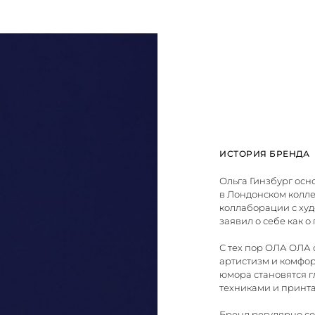
ИСТОРИЯ БРЕНДА
Ольга Гинзбург осн
в Лондонском колл
коллаборации с ху
заявил о себе как о
С тех пор ОЛА ОЛА 
артистизм и комфор
юмора становятся 
техниками и принт
Бренд регулярно с