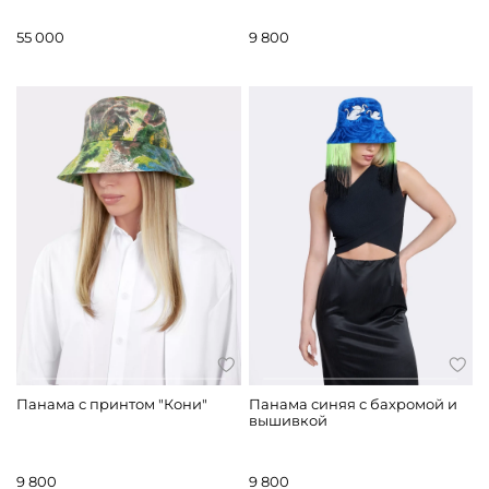
55 000
9 800
Панама с принтом "Кони"
Панама синяя с бахромой и
вышивкой
9 800
9 800