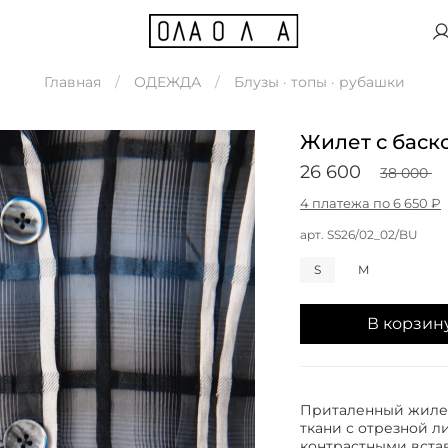
Главная
ОДЕЖДА
Блузы · топы · рубашки
Жилет с баск
26 600
38 000
4 платежа по 6 650 ₽
арт.
SS26/02_02/BU
S
M
В корзин
Приталенный жилет
ткани с отрезной л
контрастными вста