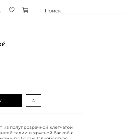
ой
у
 из полупрозрачной клетчатой
инией талии и ярусной баской с
вками по бокам. Однобортная