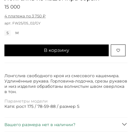
15 000
4 платежа по 3 750 ₽
арт.
FW25/05_02/GY
S
M
В корзину
Лонгслив свободного кроя из смесового кашемира.
Удлинённые рукава. Горловина-лодочка, срезы рукавов
и низ изделия обработаны волнистым швом оверлока
в тон.
Параметры модели
Катя: рост 175 / 78-59-88 / размер S
Вашего размера нет в наличии?