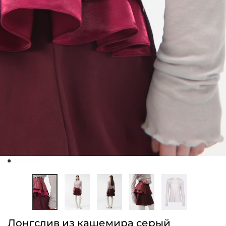
Лонгслив из кашемира серый