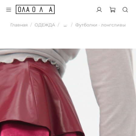
Главная
ОДЕЖДА
...
Футболки · лонгсливы