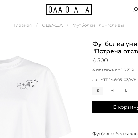
Главная
ОДЕЖДА
Футболки · лонгсливы
Футболка уни
"Встреча отст
6 500
4 платежа по 1 625 ₽
арт.
АТР24.6/05_03/WH
S
M
L
В корзин
Футболка белая хло