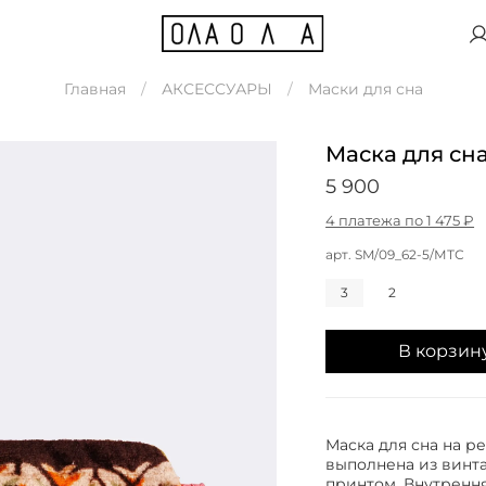
Главная
АКСЕССУАРЫ
Маски для сна
Маска для сна
5 900
4 платежа по 1 475 ₽
арт.
SM/09_62-5/МТС
3
2
В корзин
Маска для сна на р
выполнена из винт
принтом. Внутрення