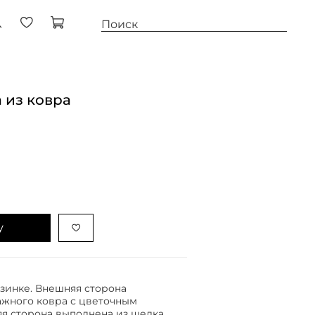
 из ковра
у
езинке. Внешняя сторона
ажного ковра с цветочным
я сторона выполнена из шелка.