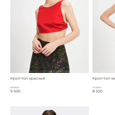
Кроп-топ красный
Кроп-топ ч
18 900
17 000
9 500
8 500