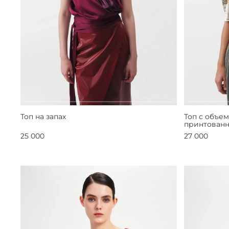
Топ на запах
Топ с объе
принтован
25 000
27 000