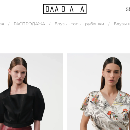
ая
РАСПРОДАЖА
Блузы · топы · рубашки
Блузы 