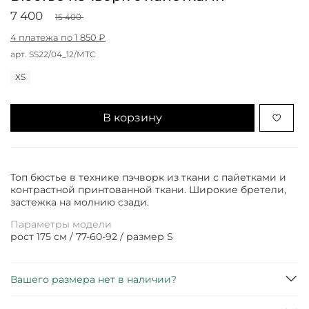
7 400
15 400
4 платежа по 1 850 ₽
арт.
SS22/04_12/МТС
XS
В корзину
Топ бюстье в технике пэчворк из ткани с пайетками и
контрастной принтованной ткани. Широкие бретели,
застежка на молнию сзади.
Параметры модели
рост 175 см / 77-60-92 / размер S
Вашего размера нет в наличии?