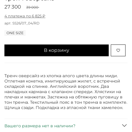
27 300
39 000
4 платежа по 6 825 ₽
арт.
SS26/07_04/RD
ONE SIZE
В корзину
Тренч оверсайз из хлопка алого цвета длины миди.
Отлетная кокетка, имитирующая жилет, с встречной
складкой на спинке. Английский воротник. Два
накладных кармана с клапаном спереди. Хлястики на
плечах и манжетах. Застежка на обтяжную пуговицу в
тон тренча. Текстильный пояс в тон тренча в комплекте.
Щлица сзади. Подкладка из атласной ткани хамелеон.
Вашего размера нет в наличии?