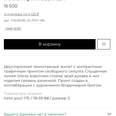
16 500
4 платежа по 4 125 ₽
арт.
FW25/08_02 /PNT-BK
ONE SIZE
В корзину
Двусторонний трикотажный жилет с контрастным
графичным принтом свободного силуэта. Спущенная
линия плеча, воротник-стойка, край рукава и низ
изделия связаны резинкой. Принт создан в
коллаборации с художником Владимиром Григом.
Параметры модели
Катя: рост 175 / 78-59-88 / размер S
Вашего размера нет в наличии?