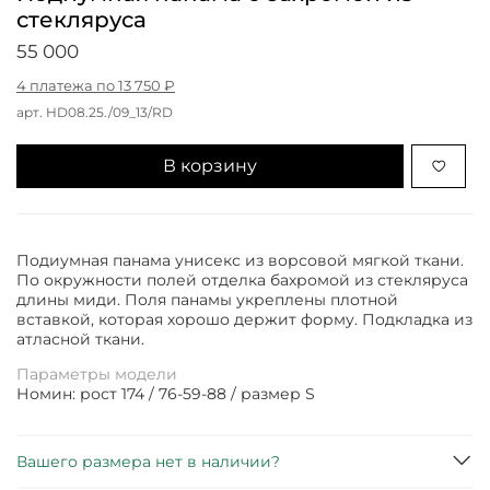
стекляруса
55 000
4 платежа по 13 750 ₽
арт.
HD08.25./09_13/RD
В корзину
Подиумная панама унисекс из ворсовой мягкой ткани.
По окружности полей отделка бахромой из стекляруса
длины миди. Поля панамы укреплены плотной
вставкой, которая хорошо держит форму. Подкладка из
атласной ткани.
Параметры модели
Номин: рост 174 / 76-59-88 / размер S
Вашего размера нет в наличии?