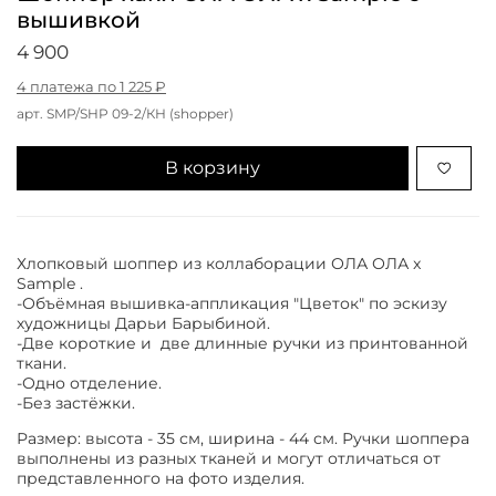
вышивкой
4 900
4 платежа по 1 225 ₽
арт.
SMP/SHP 09-2/КН (shopper)
В корзину
Хлопковый шоппер из коллаборации ОЛА ОЛА x
Sample .
-Объёмная вышивка-аппликация "Цветок" по эскизу
художницы Дарьи Барыбиной.
-Две короткие и две длинные ручки из принтованной
ткани.
-Одно отделение.
-Без застёжки.
Размер: высота - 35 см, ширина - 44 см. Ручки шоппера
выполнены из разных тканей и могут отличаться от
представленного на фото изделия.