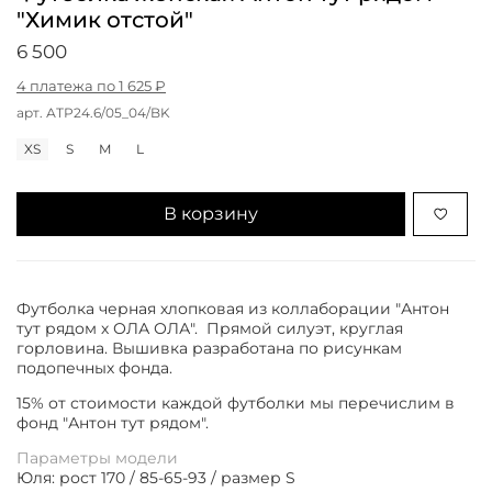
"Химик отстой"
6 500
4 платежа по 1 625 ₽
арт.
АТР24.6/05_04/BK
XS
S
M
L
В корзину
Футболка черная хлопковая из коллаборации "Антон
тут рядом х ОЛА ОЛА". Прямой силуэт, круглая
горловина. Вышивка разработана по рисункам
подопечных фонда.
15% от стоимости каждой футболки мы перечислим в
фонд "Антон тут рядом".
Параметры модели
Юля: рост 170 / 85-65-93 / размер S