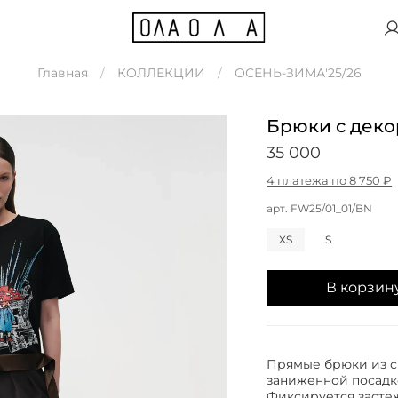
Главная
КОЛЛЕКЦИИ
ОСЕНЬ-ЗИМА'25/26
Брюки с деко
35 000
4 платежа по 8 750 ₽
арт.
FW25/01_01/BN
XS
S
В корзин
Прямые брюки из с
заниженной посадко
Фиксируется засте