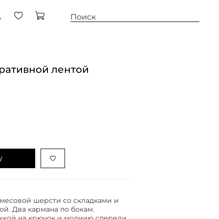
ративной лентой
у
месовой шерсти со складками и
й. Два кармана по бокам.
жкой на крючок и молнию спереди.