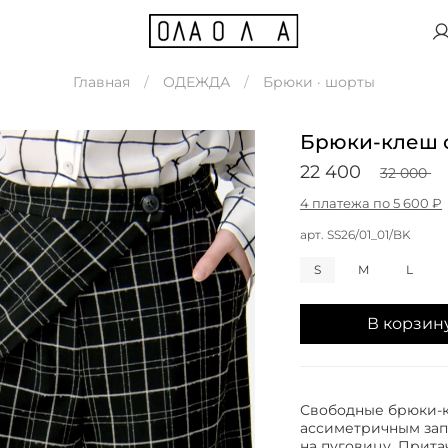
Главная
ОДЕЖДА
Брюки · шорты
Брюки-клеш с
22 400
32 000
4 платежа по 5 600 ₽
арт.
SS26/01_01/BK
S
M
L
В корзин
Свободные брюки-к
ассиметричным зап
на пуговицу. Прита