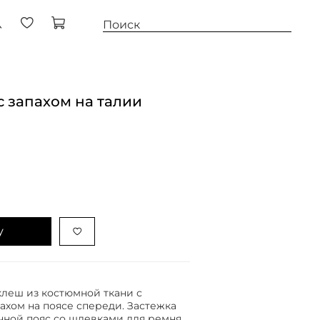
 запахом на талии
у
леш из костюмной ткани с
ахом на поясе спереди. Застежка
чной пояс со шлевками для ремня.