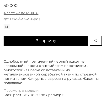
50 000
4 платежа по 12 500 ₽
арт.
FW25/02_03/ BK(№1)
M
В корзину
Однобортный приталенный черный жакет из
костюмной шерсти с английским воротником .
Многослойная баска со вставками из
металлизированной серебряной ткани по отрезной
линии талии. Фигурные вырезы на рукавах. Жакет на
подкладке.
Параметры модели
Катя: рост 175 / 78-59-88 / размер S