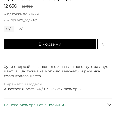
12 650
23 000
4 платежа по 3 163 ₽
арт.
SS25/05_06/МТС
XS/S
M/L
В корзину
Худи оверсайз с капюшоном из плотного футера двух
цветов. Застежка на молнию, манжеты и резинка
графитового цвета.
Параметры модели
Анастасия: рост 174 / 83-62-88 / размер S
Вашего размера нет в наличии?