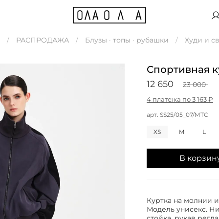
РАСПРОДАЖА
Блузы · топы · рубашки
Худи и с
Спортивная к
12 650
23 000
4 платежа по 3 163 ₽
арт.
SS25/05_07/МТС
XS
M
L
В корзин
Куртка на молнии и
Модель унисекс. Ни
стойка, рукав регл