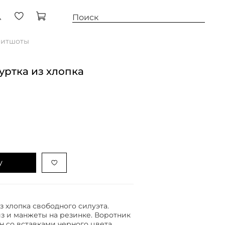
витшоты
уртка из хлопка
у
з хлопка свободного силуэта.
з и манжеты на резинке. Воротник
ан со вставками черного цвета.