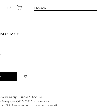
ом стиле
R
у
орским принтом "Олени",
айнером ОЛА ОЛА в рамках
то'24. Зона декольте с отделкой