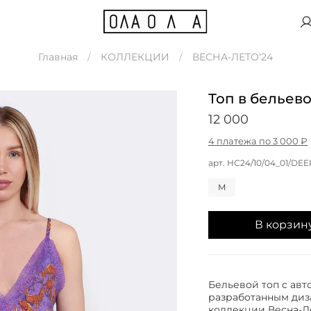
Главная
КОЛЛЕКЦИИ
ВЕСНА-ЛЕТО'24
Топ в бельев
12 000
4 платежа по 3 000 ₽
арт.
НС24/10/04_01/DEE
M
В корзин
Бельевой топ с авт
разработанным диз
коллекции Весна-Ле