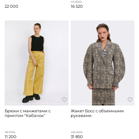
41 300
22 000
16 520
Брюки с манжетами с
Жакет Босс с объемными
принтом "Кабачок"
рукавами
18 700
49 000
11 200
31 850