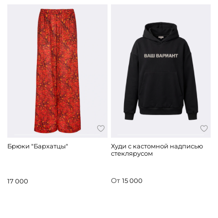
Брюки "Бархатцы"
Худи с кастомной надписью
стеклярусом
От
15 000
17 000