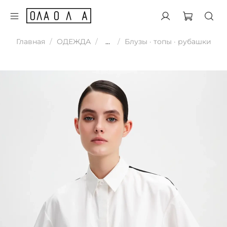
Главная
ОДЕЖДА
...
Блузы · топы · рубашки