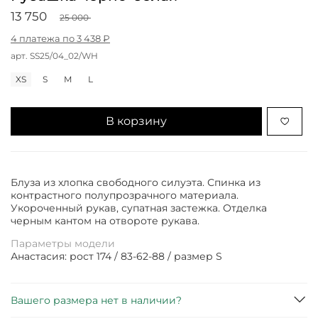
13 750
25 000
4 платежа по 3 438 ₽
арт.
SS25/04_02/WH
XS
S
M
L
В корзину
Блуза из хлопка свободного силуэта. Спинка из
контрастного полупрозрачного материала.
Укороченный рукав, супатная застежка. Отделка
черным кантом на отвороте рукава.
Параметры модели
Анастасия: рост 174 / 83-62-88 / размер S
Вашего размера нет в наличии?