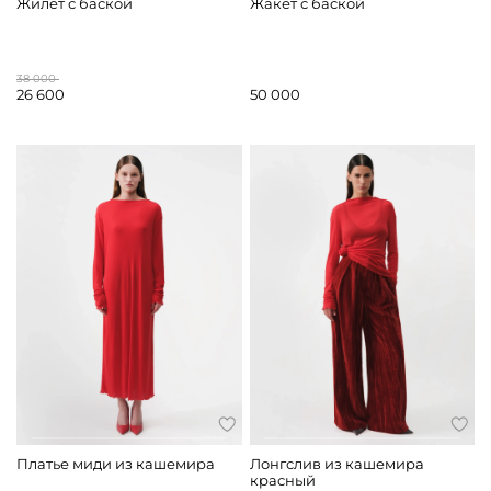
Жилет с баской
Жакет с баской
38 000
26 600
50 000
Платье миди из кашемира
Лонгслив из кашемира
красный