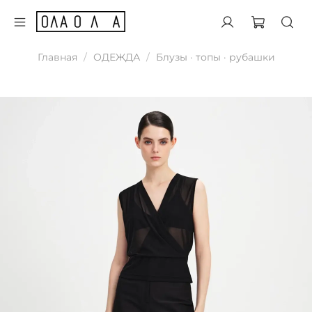
Главная
ОДЕЖДА
Блузы · топы · рубашки