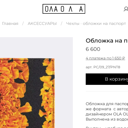
Главная
АКСЕССУАРЫ
Чехлы · обложки на паспорт
Обложка на п
6 600
4 платежа по 1 650 ₽
арт.
PC/09_27/PNT8
В корзин
Обложка для паспор
же формата с авто
дизайнером OLA OL
Выполнена из водо