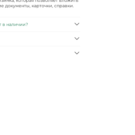
езинка, которая позволяет вложить
ие документы, карточки, справки.
т в наличии?